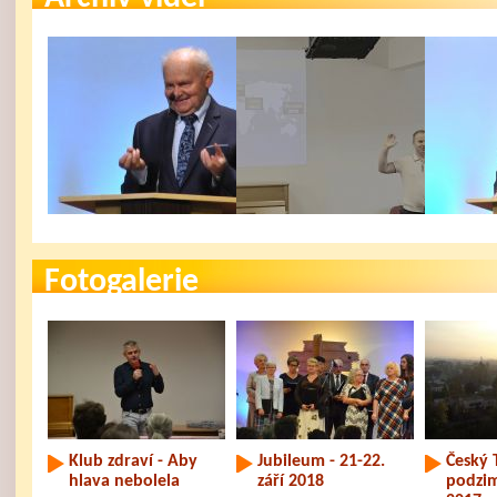
Milosrdenství a
Plán dlouhověkosti
S tako
věrnost
jsem s
Fotogalerie
Klub zdraví - Aby
Jubileum - 21-22.
Český 
hlava nebolela
září 2018
podzim