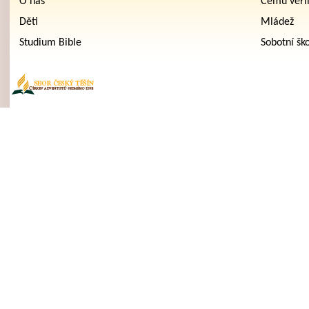
O nás
Čemu věř
Děti
Mládež
Studium Bible
Sobotní šk