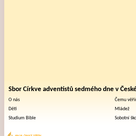
Sbor Církve adventistů sedmého dne v Česk
O nás
Čemu věř
Děti
Mládež
Studium Bible
Sobotní šk