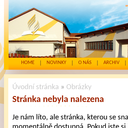
HOME
NOVINKY
O NÁS
ARCHIV
Úvodní stránka
»
Obrázky
Stránka nebyla nalezena
Je nám líto, ale stránka, kterou se sna
momentálně dostupná. Pokud jste si j