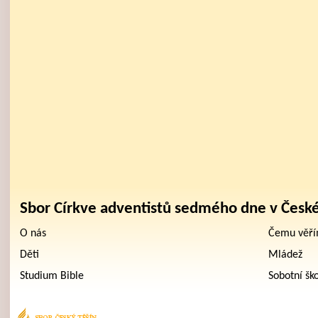
Sbor Církve adventistů sedmého dne v Česk
O nás
Čemu věř
Děti
Mládež
Studium Bible
Sobotní šk