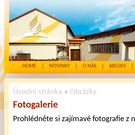
HOME
NOVINKY
O NÁS
ARCHIV
Úvodní stránka
»
Obrázky
Fotogalerie
Prohlédněte si zajímavé fotografie z