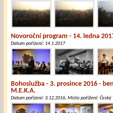
Novoroční program - 14. ledna 201
Datum pořízení:
14.1.2017
Bohoslužba - 3. prosince 2016 - be
M.E.K.A.
Datum pořízení:
3.12.2016
, Místo pořížení:
Český 