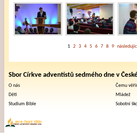
1
2
3
4
5
6
7
8
9
následujíc
Sbor Církve adventistů sedmého dne v Česk
O nás
Čemu věř
Děti
Mládež
Studium Bible
Sobotní šk