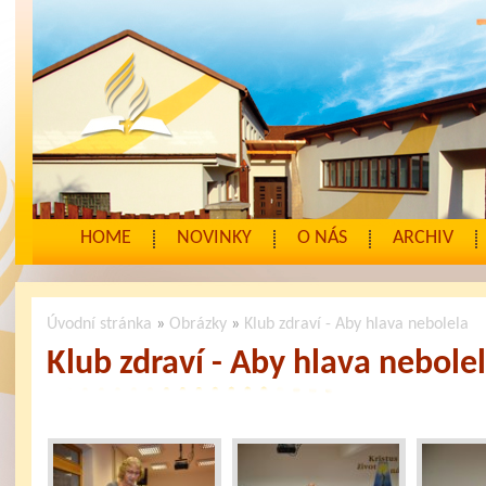
HOME
NOVINKY
O NÁS
ARCHIV
Úvodní stránka
»
Obrázky
»
Klub zdraví - Aby hlava nebolela
Klub zdraví - Aby hlava nebole