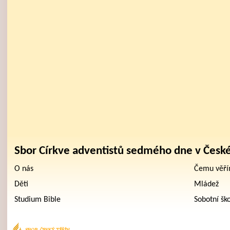
Sbor Církve adventistů sedmého dne v Česk
O nás
Čemu věř
Děti
Mládež
Studium Bible
Sobotní šk