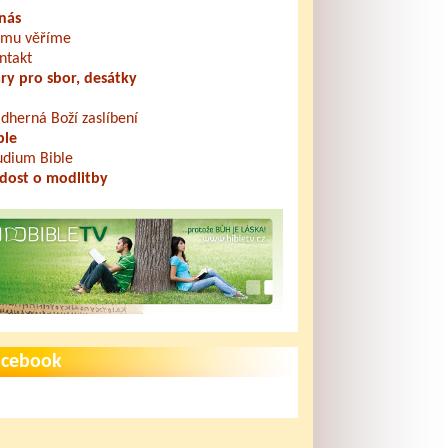
nás
mu věříme
ntakt
ry pro sbor, desátky
dherná Boží zaslíbení
ble
udium Bible
dost o modlitby
acebook