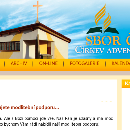
ARCHIV
ON-LINE
FOTOGALERIE
KALENDÁ
Ka
jete modlitební podporu...
. Ale s Boží pomocí jde vše. Náš Pán je úžasný a má moc
oto bychom Vám rádi nabídli naší modlitební podporu!