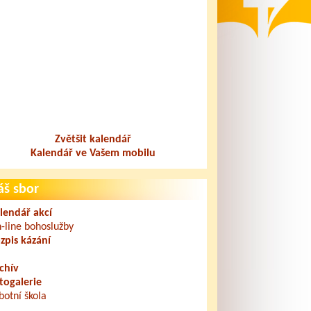
Zvětšit kalendář
Kalendář ve Vašem mobilu
áš sbor
lendář akcí
-line bohoslužby
zpis kázání
chív
togalerie
botní škola