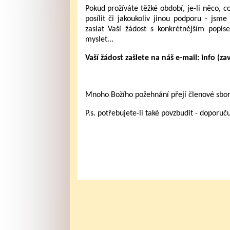
Pokud prožíváte těžké období, je-li něco, co
posílit či jakoukoliv jinou podporu - js
zaslat Vaší žádost s konkrétnějším popi
myslet...
Vaší žádost zašlete na náš e-mail: info (za
Mnoho Božího požehnání přejí členové sbo
P.s. potřebujete-li také povzbudit - doporu