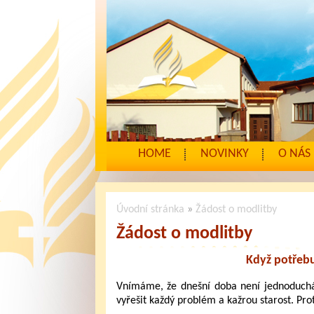
HOME
NOVINKY
O NÁS
Úvodní stránka
»
Žádost o modlitby
Žádost o modlitby
Když potřebu
Vnímáme, že dnešní doba není jednoduchá
vyřešit každý problém a kažrou starost. Pr