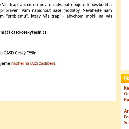
 Vás trápí a s čím si nevíte rady, potřebujete-li povzbudit a
me připraveni Vám nabídnout naše modlitby. Neváhejte nám
sem "problému", který Vás trápí - abychom mohli na Vás
vináč) casd-ceskytesin.cz
ru CASD Český Těšín
čujeme
nádherná Boží zaslíbení
.
N
Ka
On
Ro
Ar
Fo
So