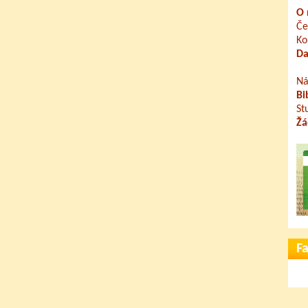
O 
Če
Ko
Da
Ná
Bi
St
Žá
F