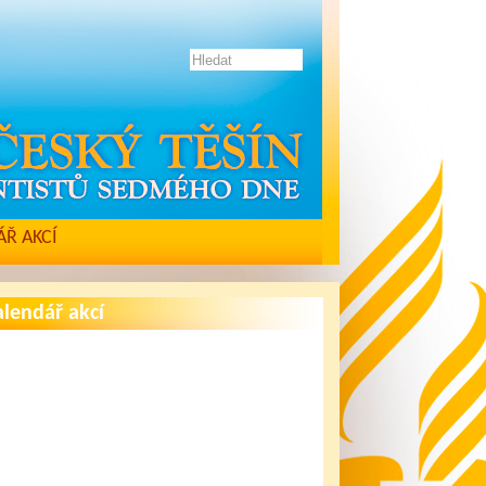
Ř AKCÍ
lendář akcí