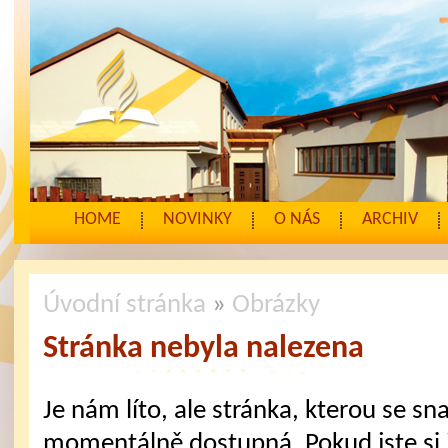
HOME
NOVINKY
O NÁS
ARCHIV
Úvodní stránka
»
Obrázky
Stránka nebyla nalezena
Je nám líto, ale stránka, kterou se sna
momentálně dostupná. Pokud jste si j