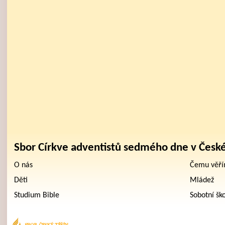
Sbor Církve adventistů sedmého dne v Česk
O nás
Čemu věř
Děti
Mládež
Studium Bible
Sobotní šk