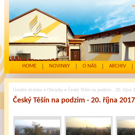
HOME
NOVINKY
O NÁS
ARCHIV
Úvodní stránka
»
Obrázky
»
Český Těšín na podzim - 20. října 
Český Těšín na podzim - 20. října 201