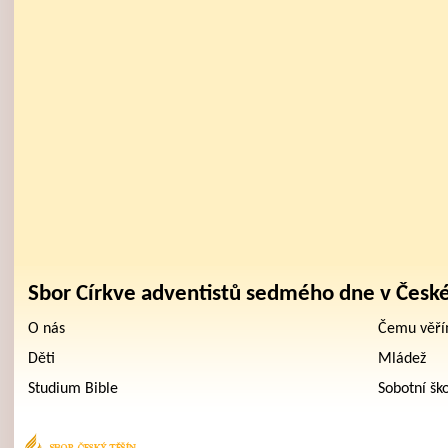
Sbor Církve adventistů sedmého dne v Česk
O nás
Čemu věř
Děti
Mládež
Studium Bible
Sobotní šk