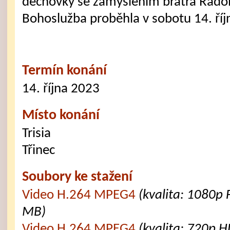
dechovky se zamyšlením bratra Rado
Bohoslužba proběhla v sobotu 14. říjn
Termín konání
14. října 2023
Místo konání
Trisia
Třinec
Soubory ke stažení
Video H.264 MPEG4
(kvalita: 1080p 
MB)
Video H.264 MPEG4
(kvalita: 720p H