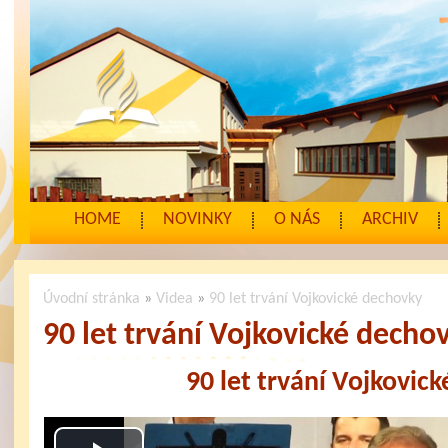
HOME
NOVINKY
O NÁS
ARCHIV
Úvodní stránka
»
Videa
»
90 let trvání Vojkovické dechovky
90 let trvání Vojkovické decho
90 let trvání Vojkovic