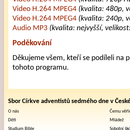
Video H.264 MPEG4
(kvalita: 480p, 
Video H.264 MPEG4
(kvalita: 240p, 
Audio MP3
(kvalita: nejvyšší, velikos
Poděkování
Děkujeme všem, kteří se podíleli na př
tohoto programu.
Sbor Církve adventistů sedmého dne v Česk
O nás
Čemu věř
Děti
Mládež
Studium Bible
Sobotní šk