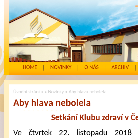
HOME
NOVINKY
O NÁS
ARCHIV
Úvodní stránka
»
Novinky
»
Aby hlava nebolela
Aby hlava nebolela
Setkání Klubu zdraví v 
Ve čtvrtek 22. listopadu 2018 