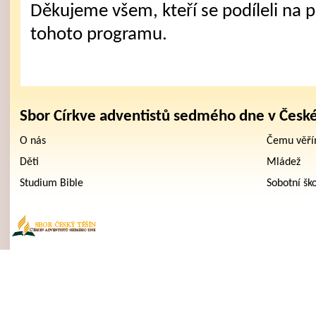
Děkujeme všem, kteří se podíleli na př
tohoto programu.
Sbor Církve adventistů sedmého dne v Česk
O nás
Čemu věř
Děti
Mládež
Studium Bible
Sobotní šk