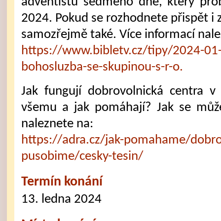
adventistů sedmého dne, který pro
2024. Pokud se rozhodnete přispět i 
samozřejmě také. Více informací nale
https://www.bibletv.cz/tipy/2024-01
bohosluzba-se-skupinou-s-r-o.
Jak fungují dobrovolnická centra 
všemu a jak pomáhají? Jak se může
naleznete na:
https://adra.cz/jak-pomahame/dobrov
pusobime/cesky-tesin/
Termín konání
13. ledna 2024