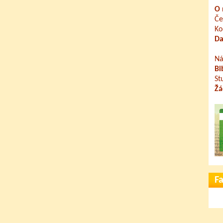
O 
Če
Ko
Da
Ná
Bi
St
Žá
F