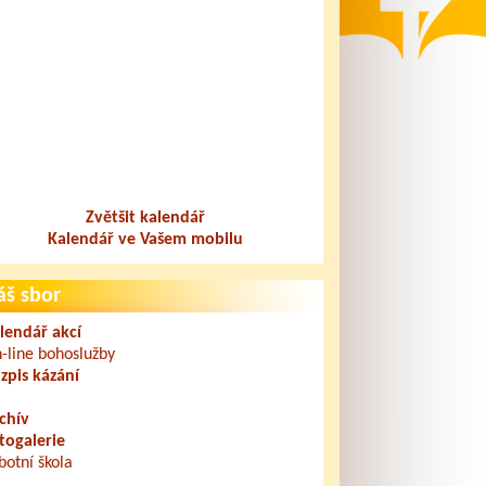
Zvětšit kalendář
Kalendář ve Vašem mobilu
áš sbor
lendář akcí
-line bohoslužby
zpis kázání
chív
togalerie
botní škola