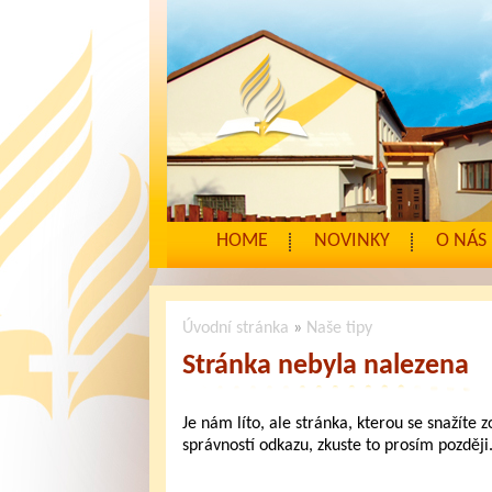
HOME
NOVINKY
O NÁS
Úvodní stránka
»
Naše tipy
Stránka nebyla nalezena
Je nám líto, ale stránka, kterou se snažíte 
správností odkazu, zkuste to prosím později