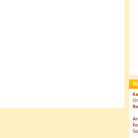
N
Ka
On
Ro
Ar
Fo
So