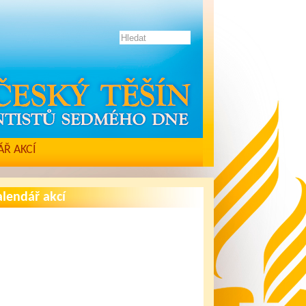
Ř AKCÍ
lendář akcí