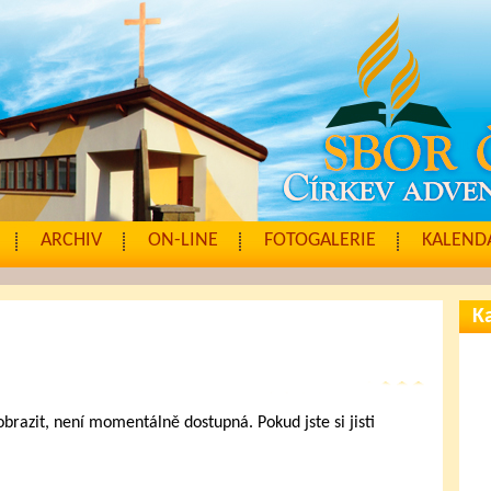
ARCHIV
ON-LINE
FOTOGALERIE
KALENDÁ
Ka
zobrazit, není momentálně dostupná. Pokud jste si jisti
.