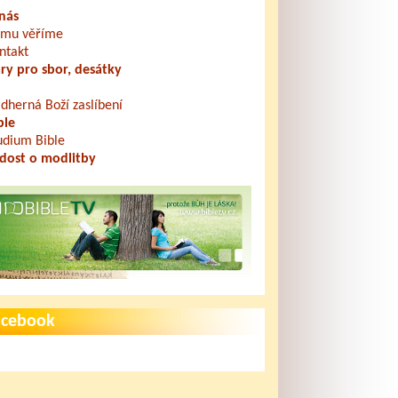
nás
mu věříme
ntakt
ry pro sbor, desátky
dherná Boží zaslíbení
ble
udium Bible
dost o modlitby
acebook