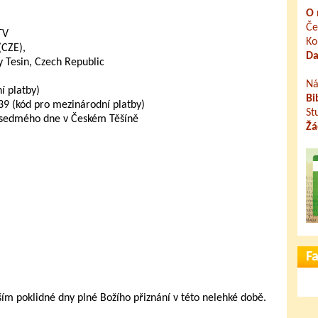
O 
Če
TV
Ko
(CZE),
Da
 Tesin, Czech Republic
Ná
 platby)
Bi
 (kód pro mezinárodní platby)
St
 sedmého dne v Českém Těšíně
Žá
F
 poklidné dny plné Božího přiznání v této nelehké době.