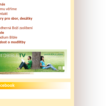
nás
mu věříme
ntakt
ry pro sbor, desátky
dherná Boží zaslíbení
ble
udium Bible
dost o modlitby
acebook