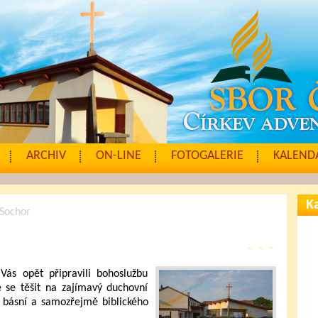
ARCHIV
ON-LINE
FOTOGALERIE
KALENDÁ
Ka
 Sochor
ás opět připravili bohoslužbu
 se těšit na zajímavý duchovní
, básní a samozřejmě biblického