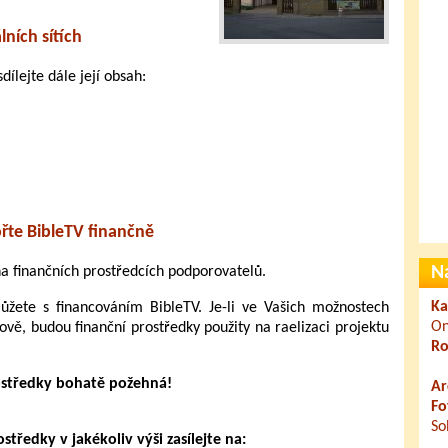
lních sítích
dílejte dále její obsah:
řte BibleTV finančně
N
 na finančních prostředcích podporovatelů.
Ka
ete s financováním BibleTV. Je-li ve Vašich možnostech
On
ově, budou finanční prostředky použity na raelizaci projektu
Ro
ostředky bohatě požehná!
Ar
Fo
So
tředky v jakékoliv výši zasílejte na: