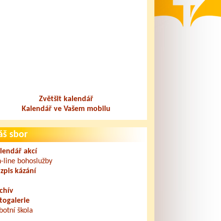
Zvětšit kalendář
Kalendář ve Vašem mobilu
áš sbor
lendář akcí
-line bohoslužby
zpis kázání
chív
togalerie
botní škola