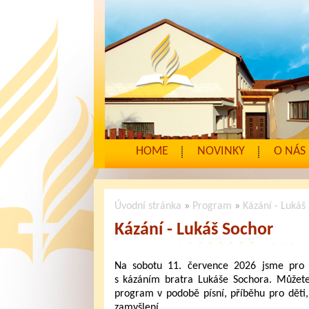
HOME
NOVINKY
O NÁS
Úvodní stránka
»
Program
»
Kázání - Lukáš
Kázání - Lukáš Sochor
Na sobotu 11. července 2026 jsme pro V
s kázáním bratra Lukáše Sochora. Můžete
program v podobě písní, příběhu pro děti
zamyšlení