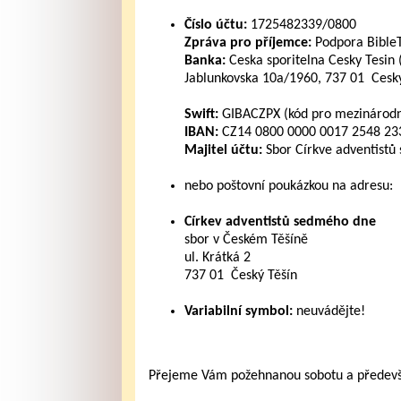
Číslo účtu:
1725482339/0800
Zpráva pro příjemce:
Podpora Bible
Banka:
Ceska sporitelna Cesky Tesin 
Jablunkovska 10a/1960, 737 01 Cesky
Swift:
GIBACZPX (kód pro mezinárodní
IBAN:
CZ14 0800 0000 0017 2548 2339
Majitel účtu:
Sbor Církve adventistů
nebo poštovní poukázkou na adresu:
Církev adventistů sedmého dne
sbor v Českém Těšíně
ul. Krátká 2
737 01 Český Těšín
Variabilní symbol:
neuvádějte!
Přejeme Vám požehnanou sobotu a především