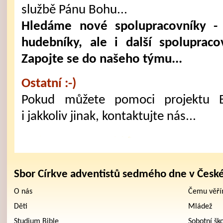
službě Pánu Bohu...
Hledáme nové spolupracovníky - 
hudebníky, ale i další spoluprac
Zapojte se do našeho týmu...
Ostatní :-)
Pokud můžete pomoci projektu B
i jakkoliv jinak, kontaktujte nás...
Sbor Církve adventistů sedmého dne v Česk
O nás
Čemu věř
Děti
Mládež
Studium Bible
Sobotní šk