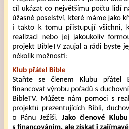
cíl ukázat co největšímu počtu lidí n
úžasné poselství, které máme jako kř
i takto k tomu přistupují všichni, k
realizaci nebo jej jakoukoliv form
projekt BibleTV zaujal a rádi byste j
několik možností:
Klub přátel Bible
Staňte se členem Klubu přátel
financovat výrobu pořadů s duchovn
BibleTV. Můžete nám pomoci s reali
projektů prezentujících Bibli, duch
o Pánu Ježíši.
Jako členové Klub
s financováním, ale získat i zajímavé