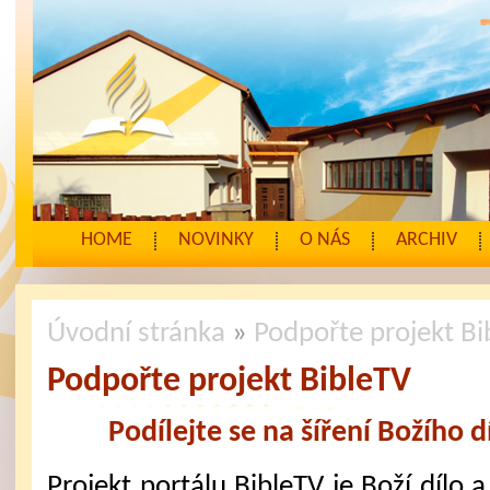
HOME
NOVINKY
O NÁS
ARCHIV
Úvodní stránka
»
Podpořte projekt Bi
Podpořte projekt BibleTV
Podílejte se na šíření Božího d
Projekt portálu BibleTV je Boží dílo a