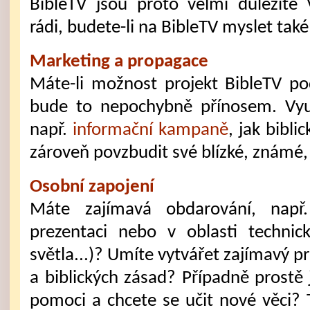
BibleTV jsou proto velmi důležité
rádi, budete-li na BibleTV myslet také 
Marketing a propagace
Máte-li možnost projekt BibleTV po
bude to nepochybně přínosem. Využ
např.
informační kampaně
, jak bibli
zároveň povzbudit své blízké, známé, 
Osobní zapojení
Máte zajímavá obdarování, např
prezentaci nebo v oblasti technick
světla...)? Umíte vytvářet zajímavý p
a biblických zásad? Případně prostě
pomoci a chcete se učit nové věci? 