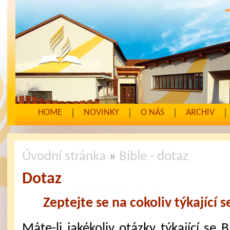
HOME
NOVINKY
O NÁS
ARCHIV
Úvodní stránka
»
Bible - dotaz
Dotaz
Zeptejte se na cokoliv týkající s
Máte-li jakékoliv otázky týkající se 