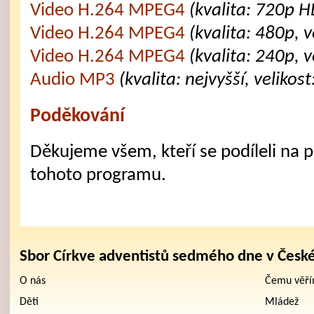
Video H.264 MPEG4
(kvalita: 720p H
Video H.264 MPEG4
(kvalita: 480p, 
Video H.264 MPEG4
(kvalita: 240p, 
Audio MP3
(kvalita: nejvyšší, velikos
Poděkování
Děkujeme všem, kteří se podíleli na př
tohoto programu.
Sbor Církve adventistů sedmého dne v Česk
O nás
Čemu věř
Děti
Mládež