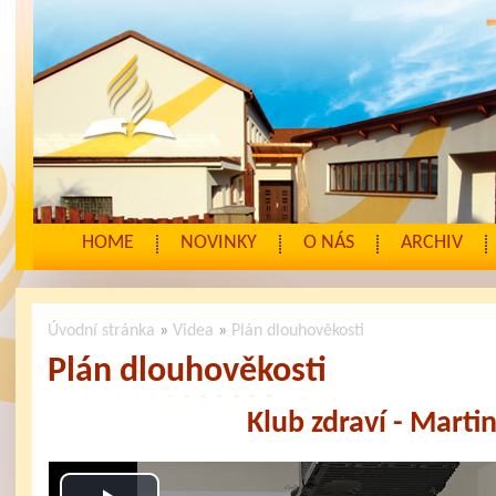
HOME
NOVINKY
O NÁS
ARCHIV
Úvodní stránka
»
Videa
»
Plán dlouhověkosti
Plán dlouhověkosti
Klub zdraví - Marti