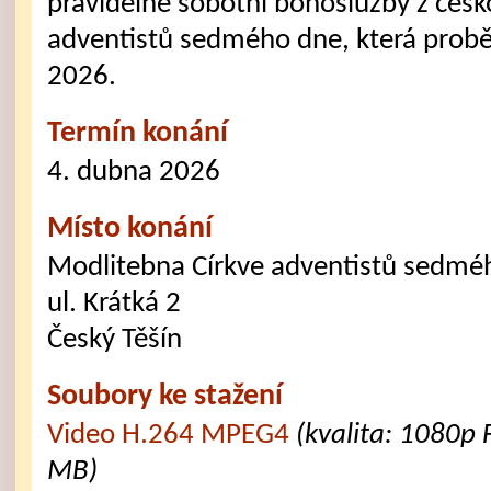
pravidelné sobotní bohoslužby z česk
adventistů sedmého dne, která probě
2026.
Termín konání
4. dubna 2026
Místo konání
Modlitebna Církve adventistů sedmé
ul. Krátká 2
Český Těšín
Soubory ke stažení
Video H.264 MPEG4
(kvalita: 1080p 
MB)