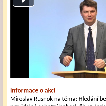
Play
Video
Informace o akci
Miroslav Rusnok na téma: Hledání b