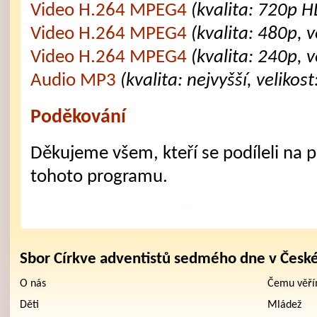
Video H.264 MPEG4
(kvalita: 720p H
Video H.264 MPEG4
(kvalita: 480p, 
Video H.264 MPEG4
(kvalita: 240p, 
Audio MP3
(kvalita: nejvyšší, velikos
Poděkování
Děkujeme všem, kteří se podíleli na př
tohoto programu.
Sbor Církve adventistů sedmého dne v Česk
O nás
Čemu věř
Děti
Mládež