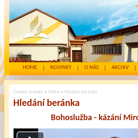
HOME
NOVINKY
O NÁS
ARCHIV
Úvodní stránka
»
Videa
»
Hledání beránka
Hledání beránka
Bohoslužba - kázání Mir