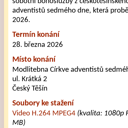
sobotní bohoslužby z českotěšínskéh
adventistů sedmého dne, která probě
2026.
Termín konání
28. března 2026
Místo konání
Modlitebna Církve adventistů sedmé
ul. Krátká 2
Český Těšín
Soubory ke stažení
Video H.264 MPEG4
(kvalita: 1080p 
MB)