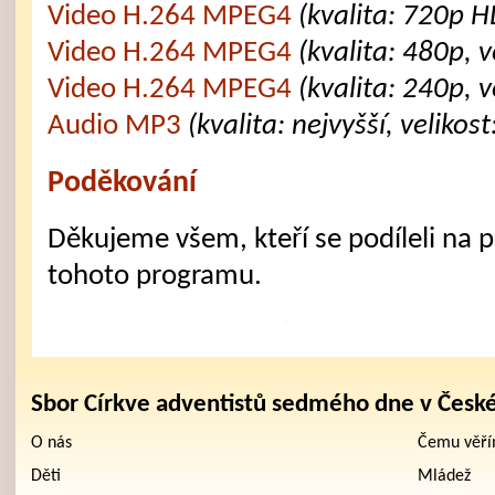
Video H.264 MPEG4
(kvalita: 720p H
Video H.264 MPEG4
(kvalita: 480p, 
Video H.264 MPEG4
(kvalita: 240p, 
Audio MP3
(kvalita: nejvyšší, velikos
Poděkování
Děkujeme všem, kteří se podíleli na př
tohoto programu.
Sbor Církve adventistů sedmého dne v Česk
O nás
Čemu věř
Děti
Mládež