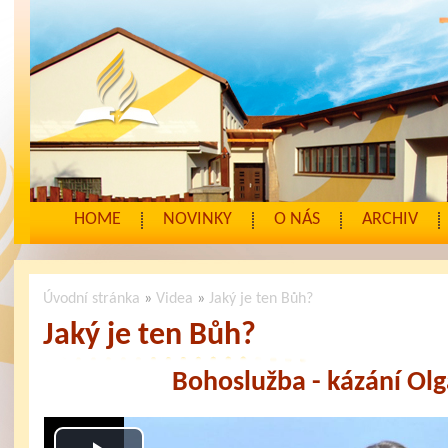
HOME
NOVINKY
O NÁS
ARCHIV
Úvodní stránka
»
Videa
»
Jaký je ten Bůh?
Jaký je ten Bůh?
Bohoslužba - kázání Olg