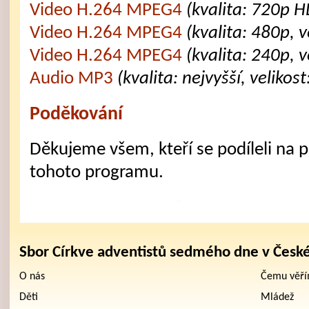
Video H.264 MPEG4
(kvalita: 720p H
Video H.264 MPEG4
(kvalita: 480p, 
Video H.264 MPEG4
(kvalita: 240p, 
Audio MP3
(kvalita: nejvyšší, velikos
Poděkování
Děkujeme všem, kteří se podíleli na př
tohoto programu.
Sbor Církve adventistů sedmého dne v Česk
O nás
Čemu věř
Děti
Mládež