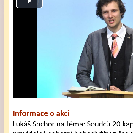
Play
Video
Informace o akci
Lukáš Sochor na téma: Soudců 20 ka