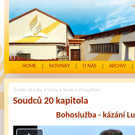
HOME
NOVINKY
O NÁS
ARCHIV
Úvodní stránka
»
Videa
»
Soudců 20 kapitola
Soudců 20 kapitola
Bohoslužba - kázání L