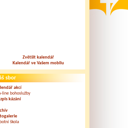
Zvětšit kalendář
Kalendář ve Vašem mobilu
áš sbor
lendář akcí
-line bohoslužby
zpis kázání
chív
togalerie
botní škola