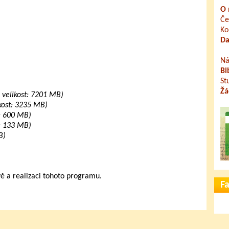
O 
Če
Ko
Da
Ná
Bi
St
Žá
, velikost: 7201 MB)
ikost: 3235 MB)
t: 600 MB)
t: 133 MB)
B)
vě a realizaci tohoto programu.
F