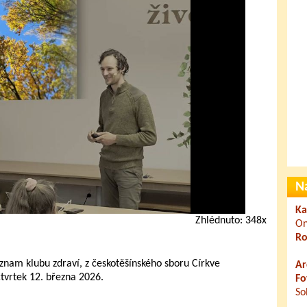
N
Ka
Zhlédnuto: 348x
On
Ro
nam klubu zdraví, z českotěšínského sboru Církve
Ar
tvrtek 12. března 2026.
Fo
So