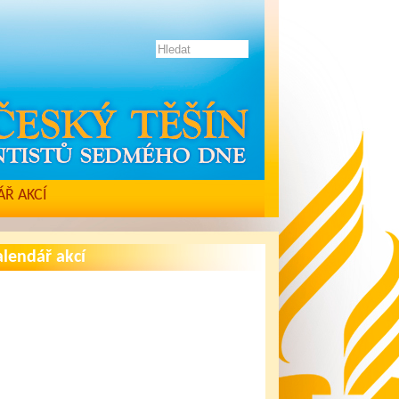
Ř AKCÍ
lendář akcí