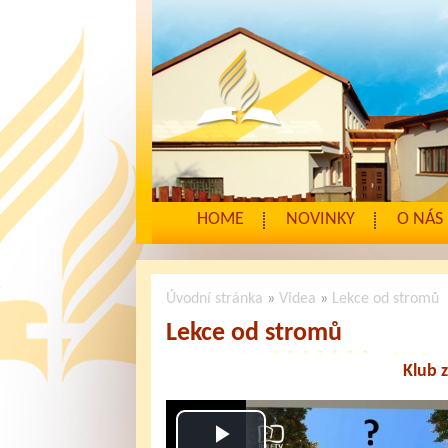
HOME
NOVINKY
O NÁS
Úvodní stránka
»
Videa
»
Lekce od stromů
Lekce od stromů
Klub z