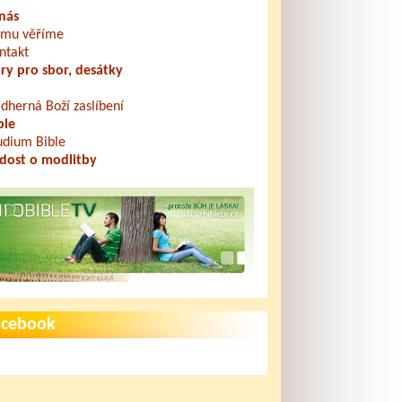
nás
mu věříme
ntakt
ry pro sbor, desátky
dherná Boží zaslíbení
ble
udium Bible
dost o modlitby
acebook