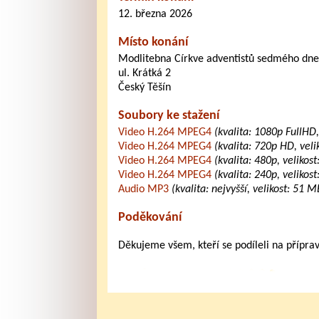
12. března 2026
Místo konání
Modlitebna Církve adventistů sedmého dne
ul. Krátká 2
Český Těšín
Soubory ke stažení
Video H.264 MPEG4
(kvalita: 1080p FullHD
Video H.264 MPEG4
(kvalita: 720p HD, vel
Video H.264 MPEG4
(kvalita: 480p, velikos
Video H.264 MPEG4
(kvalita: 240p, velikos
Audio MP3
(kvalita: nejvyšší, velikost: 51 M
Poděkování
Děkujeme všem, kteří se podíleli na přípra