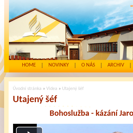
HOME
NOVINKY
O NÁS
ARCHIV
Úvodní stránka
»
Videa
»
Utajený šéf
Utajený šéf
Bohoslužba - kázání Jaro