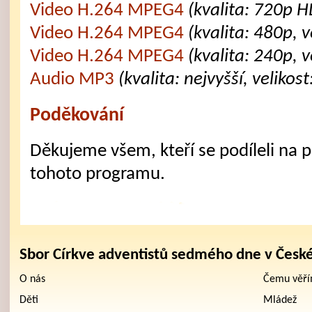
Video H.264 MPEG4
(kvalita: 720p H
Video H.264 MPEG4
(kvalita: 480p, 
Video H.264 MPEG4
(kvalita: 240p, 
Audio MP3
(kvalita: nejvyšší, velikos
Poděkování
Děkujeme všem, kteří se podíleli na př
tohoto programu.
Sbor Církve adventistů sedmého dne v Česk
O nás
Čemu věř
Děti
Mládež