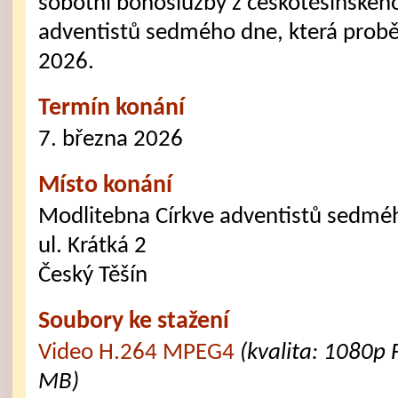
sobotní bohoslužby z českotěšínskéh
adventistů sedmého dne, která probě
2026.
Termín konání
7. března 2026
Místo konání
Modlitebna Církve adventistů sedmé
ul. Krátká 2
Český Těšín
Soubory ke stažení
Video H.264 MPEG4
(kvalita: 1080p 
MB)