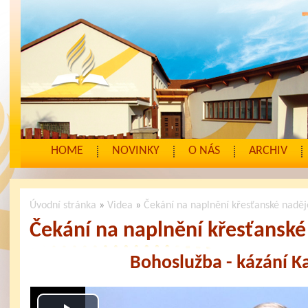
HOME
NOVINKY
O NÁS
ARCHIV
Úvodní stránka
»
Videa
»
Čekání na naplnění křesťanské naděj
Čekání na naplnění křesťanské
Bohoslužba - kázání K