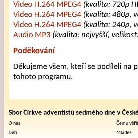
Video H.264 MPEG4
(kvalita: 720p H
Video H.264 MPEG4
(kvalita: 480p, 
Video H.264 MPEG4
(kvalita: 240p, 
Audio MP3
(kvalita: nejvyšší, velikos
Poděkování
Děkujeme všem, kteří se podíleli na př
tohoto programu.
Sbor Církve adventistů sedmého dne v Česk
O nás
Čemu věř
Děti
Mládež