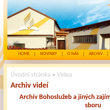
HOME
NOVINKY
O NÁS
ARCHIV
Úvodní stránka
»
Videa
Archiv videí
Archív Bohoslužeb a jiných zají
sboru