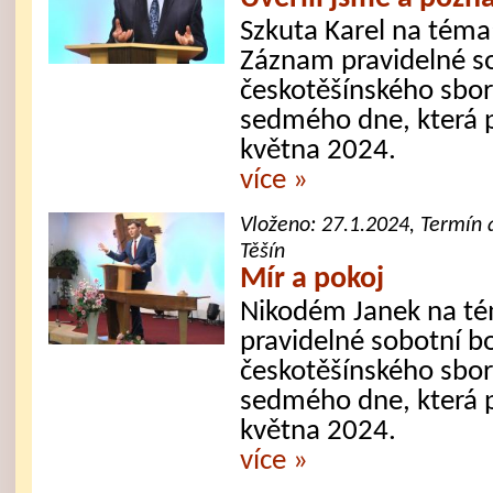
Szkuta Karel na téma:
Záznam pravidelné s
českotěšínského sbor
sedmého dne, která 
května 2024.
více »
Vloženo:
27.1.2024
, Termín 
Těšín
Mír a pokoj
Nikodém Janek na té
pravidelné sobotní b
českotěšínského sbor
sedmého dne, která p
května 2024.
více »