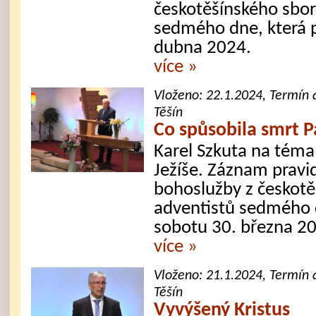
českotěšínského sbor
sedmého dne, která p
dubna 2024.
více »
Vloženo:
22.1.2024
, Termín 
Těšín
Co spůsobila smrt P
Karel Szkuta na téma
Ježíše. Záznam pravi
bohoslužby z českotě
adventistů sedmého d
sobotu 30. března 2
více »
Vloženo:
21.1.2024
, Termín 
Těšín
Vyvýšený Kristus