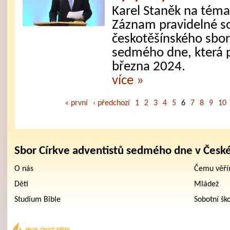
Karel Staněk na téma
Záznam pravidelné s
českotěšínského sbor
sedmého dne, která 
března 2024.
více »
« první
‹ předchozí
1
2
3
4
5
6
7
8
9
10
Sbor Církve adventistů sedmého dne v Česk
O nás
Čemu věř
Děti
Mládež
Studium Bible
Sobotní šk