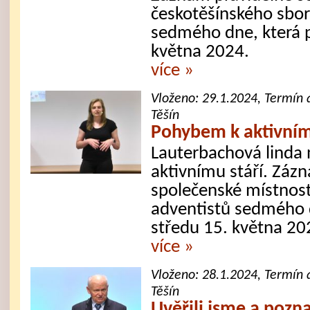
českotěšínského sbor
sedmého dne, která 
května 2024.
více »
Vloženo:
29.1.2024
, Termín 
Těšín
Pohybem k aktivním
Lauterbachová linda
aktivnímu stáří. Zázn
společenské místnost
adventistů sedmého d
středu 15. května 20
více »
Vloženo:
28.1.2024
, Termín 
Těšín
Uvěřili jsme a pozna