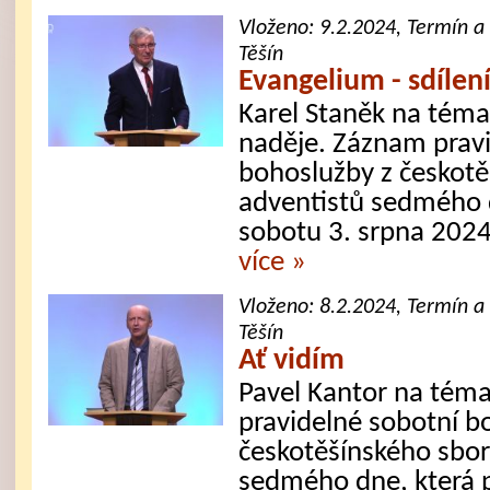
Vloženo:
9.2.2024
, Termín a
Těšín
Evangelium - sdílen
Karel Staněk na téma:
naděje. Záznam prav
bohoslužby z českotě
adventistů sedmého d
sobotu 3. srpna 2024
více »
Vloženo:
8.2.2024
, Termín a
Těšín
Ať vidím
Pavel Kantor na téma
pravidelné sobotní b
českotěšínského sbor
sedmého dne, která 