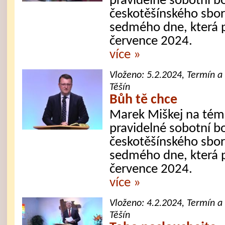
pravidelné sobotní b
českotěšínského sbor
sedmého dne, která 
července 2024.
více »
Vloženo:
5.2.2024
, Termín a
Těšín
Bůh tě chce
Marek Miškej na tém
pravidelné sobotní b
českotěšínského sbor
sedmého dne, která p
července 2024.
více »
Vloženo:
4.2.2024
, Termín a
Těšín