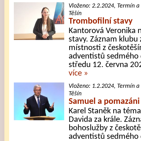
Vloženo:
2.2.2024
, Termín a
Těšín
Trombofilní stavy
Kantorová Veronika n
stavy. Záznam klubu 
místnosti z českotěš
adventistů sedmého d
středu 12. června 20
více »
Vloženo:
1.2.2024
, Termín a
Těšín
Samuel a pomazáni 
Karel Staněk na tém
Davida za krále. Záz
bohoslužby z českotě
adventistů sedmého d