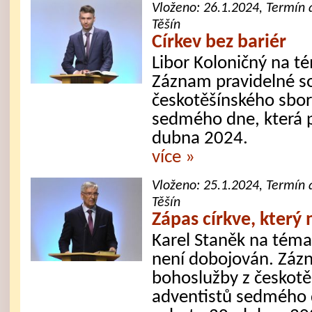
Vloženo:
26.1.2024
, Termín 
Těšín
Církev bez bariér
Libor Koloničný na té
Záznam pravidelné s
českotěšínského sbor
sedmého dne, která 
dubna 2024.
více »
Vloženo:
25.1.2024
, Termín 
Těšín
Zápas církve, který
Karel Staněk na téma:
není dobojován. Záz
bohoslužby z českotě
adventistů sedmého d