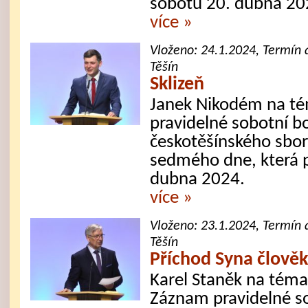
sobotu 20. dubna 20
více »
Vloženo:
24.1.2024
, Termín 
Těšín
Sklizeň
Janek Nikodém na té
pravidelné sobotní b
českotěšínského sbor
sedmého dne, která 
dubna 2024.
více »
Vloženo:
23.1.2024
, Termín 
Těšín
Příchod Syna člově
Karel Staněk na téma
Záznam pravidelné s