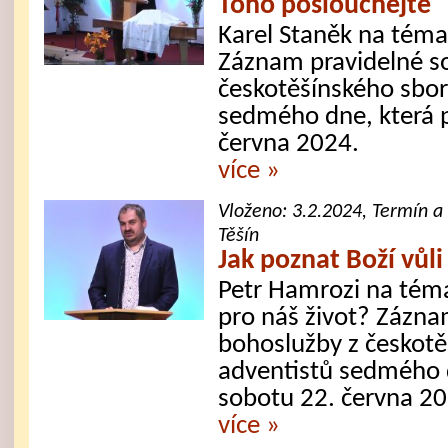
Toho poslouchejte
Karel Staněk na téma
Záznam pravidelné s
českotěšínského sbor
sedmého dne, která 
června 2024.
více »
Vloženo:
3.2.2024
, Termín a
Těšín
Jak poznat Boží vůli
Petr Hamrozi na téma
pro náš život? Zázna
bohoslužby z českotě
adventistů sedmého d
sobotu 22. června 2
více »