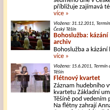
sedmého dne v České
příbližuje zajímavá t
více »
Vloženo:
31.12.2011
, Termí
Český Těšín
Bohoslužba: kázání
archiv
Bohoslužba a kázání
více »
Vloženo:
15.6.2011
, Termín 
Těšín
Flétnový kvartet
Záznam hudebního vy
kvartetu Základní um
Těšíně pod vedením 
Na flétny zahrají Ann