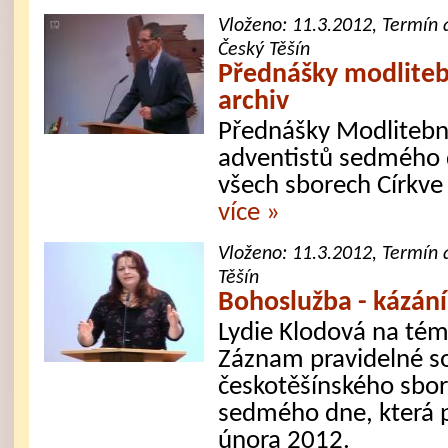
Vloženo:
11.3.2012
, Termín 
Český Těšín
Přednášky modliteb
archiv
Přednášky Modlitebn
adventistů sedmého d
všech sborech Církve 
více »
Vloženo:
11.3.2012
, Termín 
Těšín
Bohoslužba - kázání
Lydie Klodová na tém
Záznam pravidelné s
českotěšínského sbor
sedmého dne, která 
února 2012.