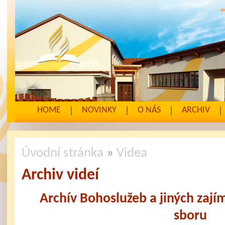
HOME
NOVINKY
O NÁS
ARCHIV
Úvodní stránka
»
Videa
Archiv videí
Archív Bohoslužeb a jiných zají
sboru