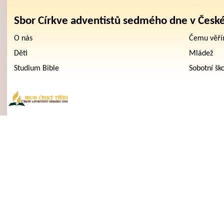
Sbor Církve adventistů sedmého dne v Česk
O nás
Čemu věř
Děti
Mládež
Studium Bible
Sobotní šk