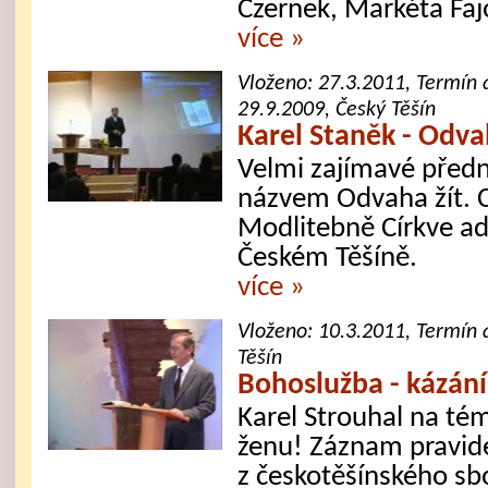
Czernek, Markéta Faj
více »
Vloženo:
27.3.2011
, Termín 
29.9.2009, Český Těšín
Karel Staněk - Odva
Velmi zajímavé předn
názvem Odvaha žít. C
Modlitebně Církve a
Českém Těšíně.
více »
Vloženo:
10.3.2011
, Termín 
Těšín
Bohoslužba - kázání
Karel Strouhal na té
ženu! Záznam pravid
z českotěšínského sb