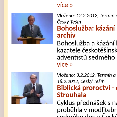
více »
Vloženo:
12.2.2012
, Termín 
Český Těšín
Bohoslužba: kázání 
archiv
Bohoslužba a kázání b
kazatele českotěšíns
adventistů sedmého 
více »
Vloženo:
3.2.2012
, Termín a
18.2.2012, Český Těšín
Biblická proroctví -
Strouhala
Cyklus přednášek s n
proběhla v modlitebn