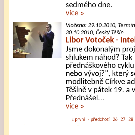
sedmého dne.
více »
Vloženo:
29.10.2010
, Termí
30.10.2010, Český Těšín
Libor Votoček - Int
Jsme dokonalým pro
shlukem náhod? Tak t
přednáškového cyklu
nebo vývoj?", který s
modlitebně Církve a
Těšíně v pátek 19. a
Přednášel...
více »
« první
‹ předchozí
26
27
28